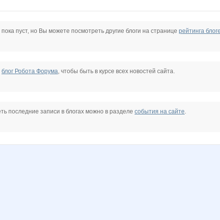
a
Stella69
Vick
Vinogradinka
Zyxel
anniiss
anusha21
 пока пуст, но Вы можете посмотреть другие блоги на странице
рейтинга блог
nova
lepe$tok
natali_sar_08
o.samarina
oks-moks
olga 5289
qwertynn
е
блог Робота Форума
, чтобы быть в курсе всех новостей сайта.
Л
Фаина
Илюшина МАМА
Ильяна
Котечка
Леди81
ЛенаСветлая
ть последние записи в блогах можно в разделе
события на сайте
.
Весна29.04
Заботливый клининг
Зиминка
Чайкофф
ЧайКофе