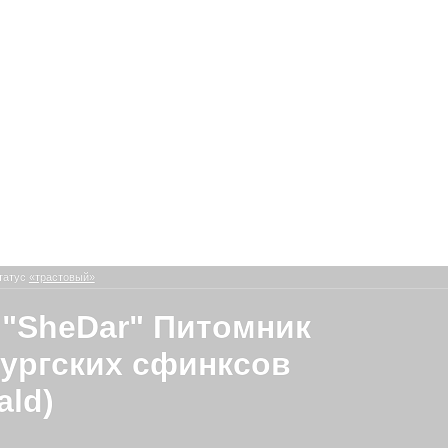
татус
«трастовый»
"SheDar" Питомник
ургских сфинксов
ald)