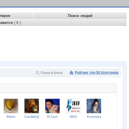
лерея
Поиск людей
равится
( 6 )
Рейтинг топ-50 блоггеров
Bobric
Carolink@
El Zeyn
IRES
Ksenneya