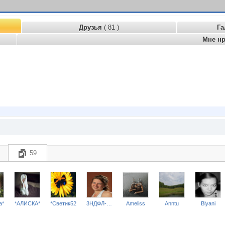
Друзья
( 81 )
Га
Мне н
59
a*
*АЛИСКА*
*Светик52
3НДФЛ-НН
Ameliss
Anntu
Biyani