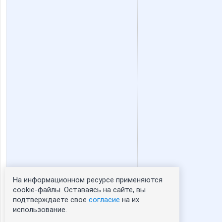
На информационном ресурсе применяются
Статистика портрета:
cookie-файлы. Оставаясь на сайте, вы
подтверждаете свое
согласие
на их
сейчас просматривают портрет - 0
использование.
зарегистрированные пользователи
посетившие портрет за 7 дней - 0