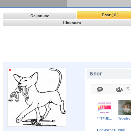
Блог
( 0 )
Основное
Шпионаж
Блог
15
***ТРИКОТАЖ НАТАЛИ***
*lebedev
Посмотреть ещё