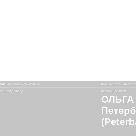
Dar*
:
helchonok.www.nn.ru
пользователь имеет с
е 1 года назад
настоящее имя:
ОЛЬГА 
Петерб
(Peterb