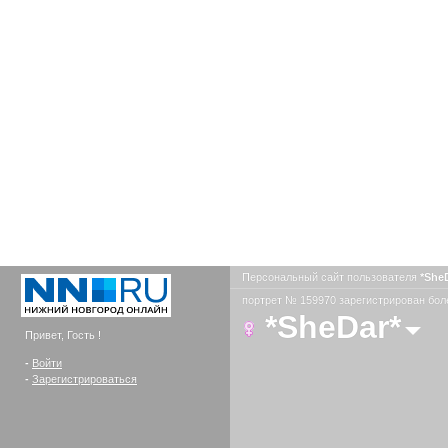
Персональный сайт пользователя
*She
портрет № 159970 зарегистрирован боле
*SheDar*
Привет, Гость !
-
Войти
-
Зарегистрироваться